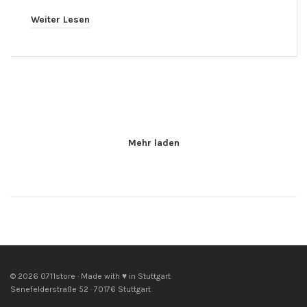
Weiter Lesen
Mehr laden
© 2026 0711store · Made with ♥ in Stuttgart
Senefelderstraße 52 · 70176 Stuttgart