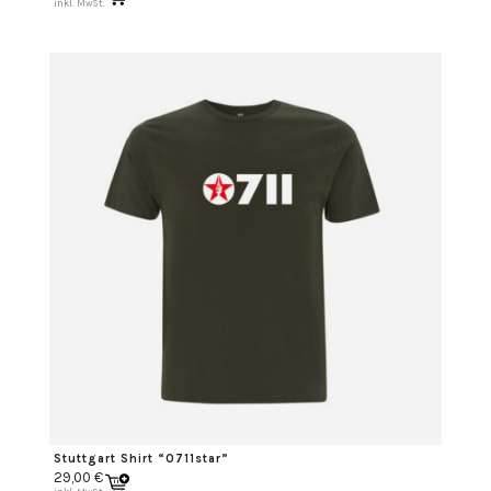
inkl. MwSt.
Stuttgart Shirt “0711star”
29,00
€