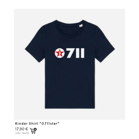
Kinder Shirt “0711star”
17,90
€
inkl. MwSt.