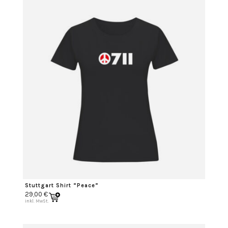
Stuttgart Shirt “Peace”
29,00
€
inkl. MwSt.