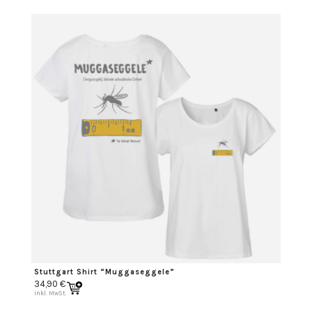
Stuttgart Shirt “Muggaseggele”
34,90
€
inkl. MwSt.