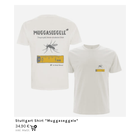
Stuttgart Shirt “Muggaseggele”
34,90
€
inkl. MwSt.