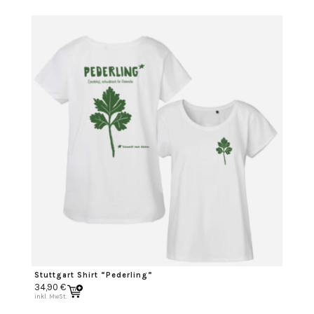
Stuttgart Shirt “Pederling”
34,90
€
inkl. MwSt.