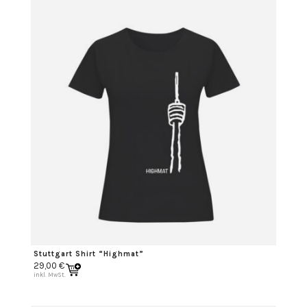
Stuttgart Shirt “Highmat”
29,00
€
inkl. MwSt.