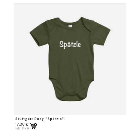
Stuttgart Body “Spätzle”
17,90
€
inkl. MwSt.