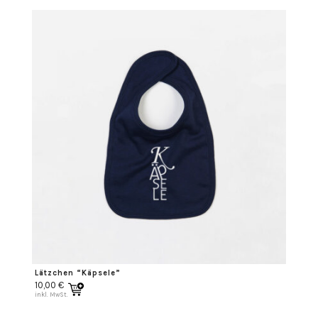
Lätzchen “Käpsele”
10,00
€
inkl. MwSt.