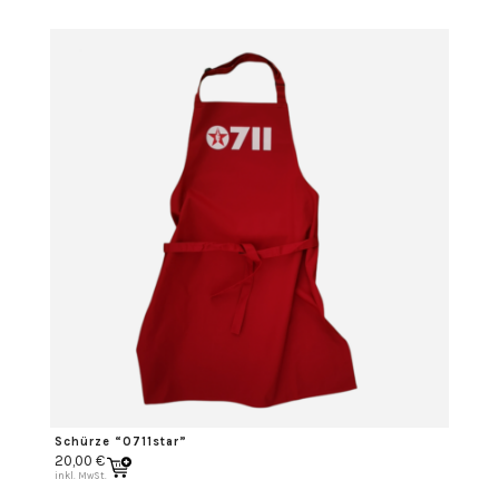
Schürze “0711star”
20,00
€
inkl. MwSt.