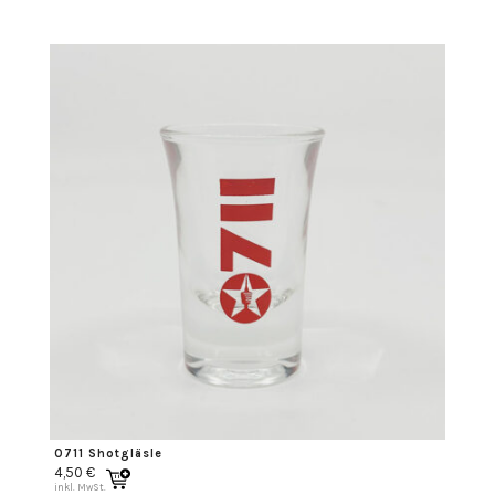
0711 Shotgläsle
4,50
€
inkl. MwSt.