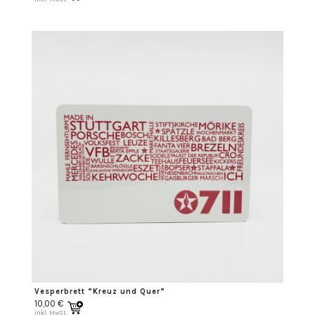
Vesperbrett “Kreuz und Quer”
10,00
€
inkl. MwSt.