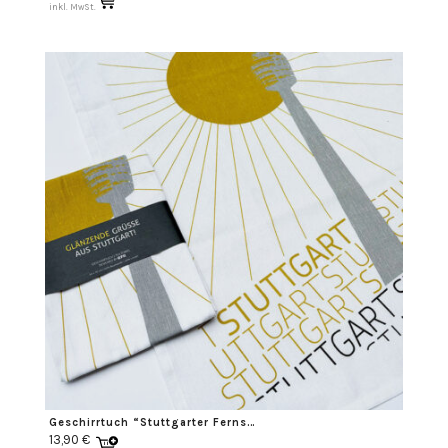
inkl. MwSt.
Geschirrtuch “Stuttgarter Fernsehturm”
13,90
€