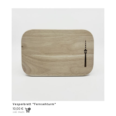
Vesperbrett “Fernsehturm”
10,00
€
inkl. MwSt.