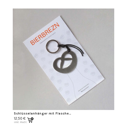
Schlüsselanhänger mit Flaschenöffner “Brezel”
12,50
€
inkl. MwSt.