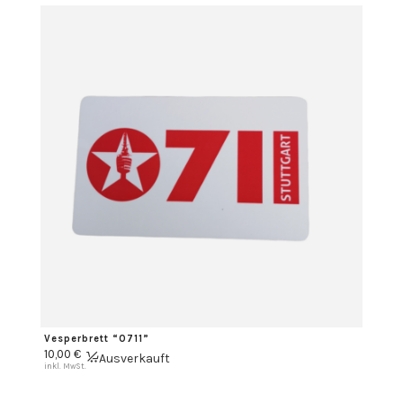
Vesperbrett “0711”
10,00
€
Ausverkauft
inkl. MwSt.