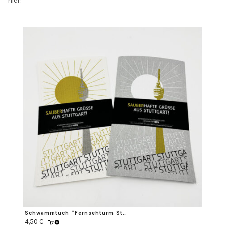
hier:
Schwammtuch “Fernsehturm Stuttgart”
4,50
€