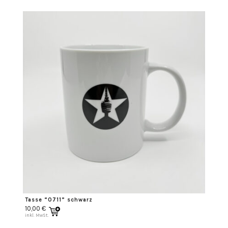
Tasse “0711” schwarz
10,00
€
inkl. MwSt.