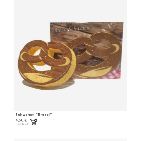
Schwamm “Brezel”
4,50
€
inkl. MwSt.