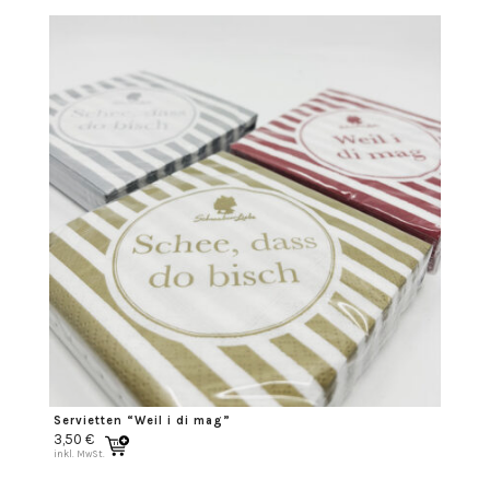
Servietten “Weil i di mag”
3,50
€
inkl. MwSt.