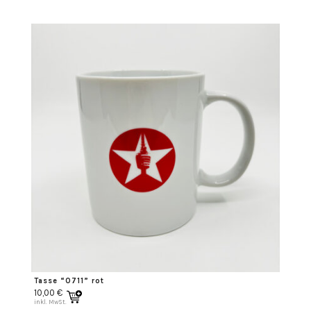
Tasse “0711” rot
10,00
€
inkl. MwSt.