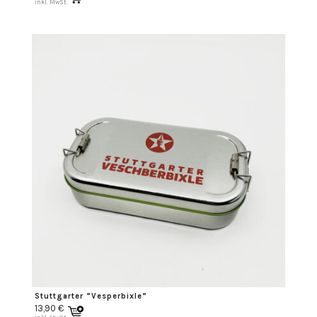
inkl. MwSt.
Stuttgarter “Vesperbixle”
13,90
€