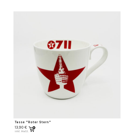
Tasse “Roter Stern”
13,90
€
inkl. MwSt.