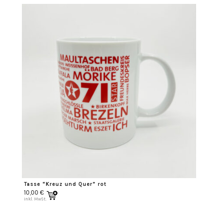
Tasse “Kreuz und Quer” rot
10,00
€
inkl. MwSt.