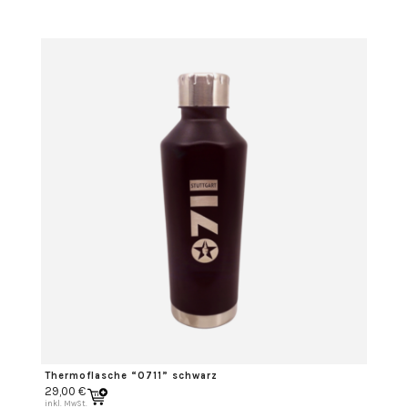
Thermoflasche “0711” schwarz
29,00
€
inkl. MwSt.