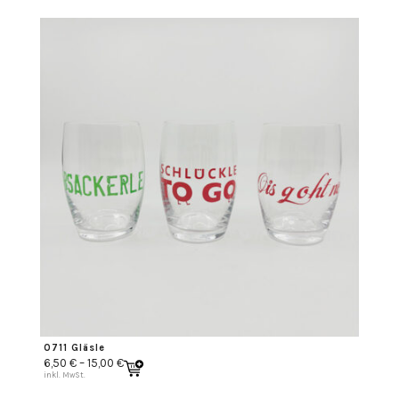
0711 Gläsle
6,50
€
–
15,00
€
inkl. MwSt.