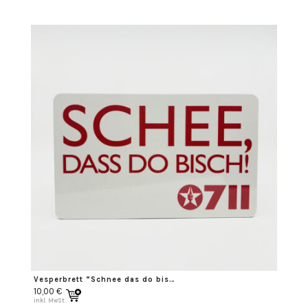
Vesperbrett “Schnee das do bisch”
10,00
€
inkl. MwSt.