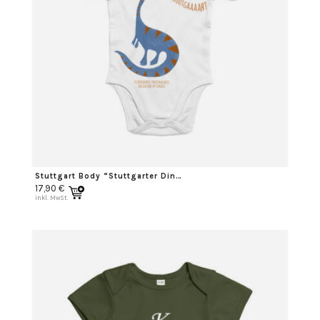
Stuttgart Body “Stuttgarter Dino”
17,90
€
inkl. MwSt.