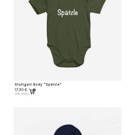
Stuttgart Body “Spätzle”
17,90
€
inkl. MwSt.