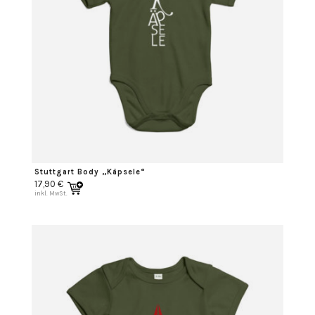
Stuttgart Body „Käpsele“
17,90
€
inkl. MwSt.