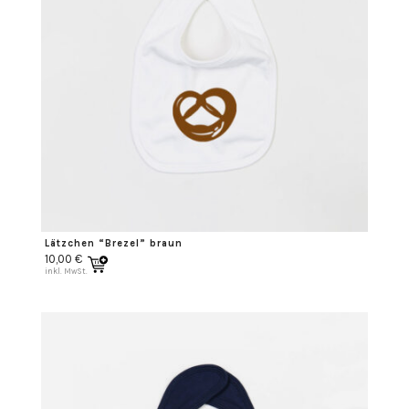
Lätzchen “Brezel” braun
10,00
€
inkl. MwSt.