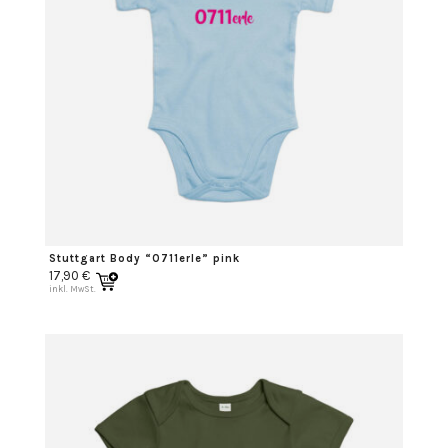
Stuttgart Body “0711erle” pink
17,90
€
inkl. MwSt.