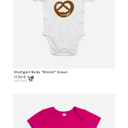
Stuttgart Body “Brezel” braun
17,90
€
inkl. MwSt.