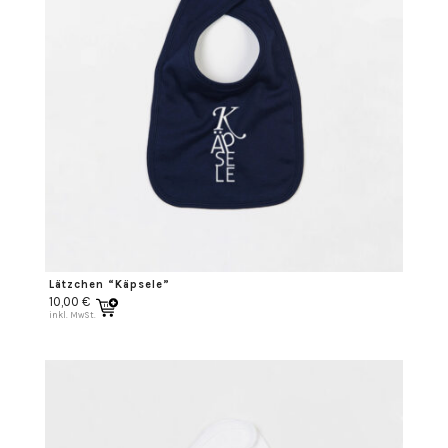
Lätzchen “Käpsele”
10,00
€
inkl. MwSt.