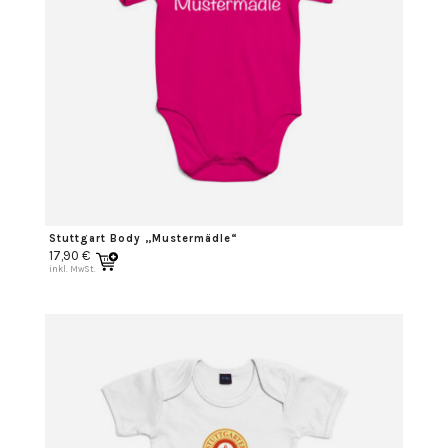
Stuttgart Body „Mustermädle“
17,90
€
inkl. MwSt.