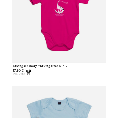
Stuttgart Body “Stuttgarter Dino” weiß
17,90
€
inkl. MwSt.