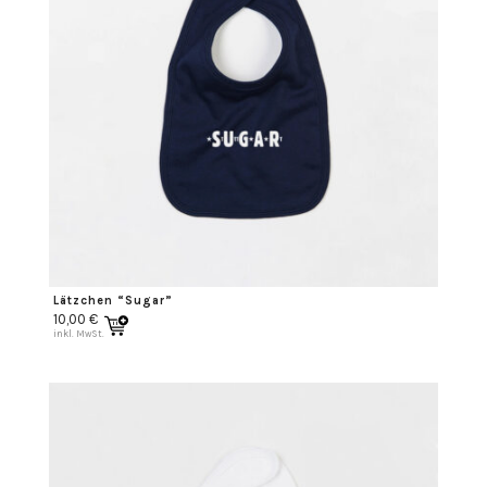
Lätzchen “Sugar”
10,00
€
inkl. MwSt.