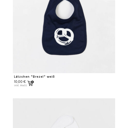
Lätzchen “Brezel” weiß
10,00
€
inkl. MwSt.