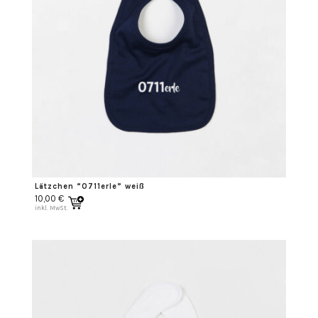
Lätzchen “0711erle” weiß
10,00
€
inkl. MwSt.