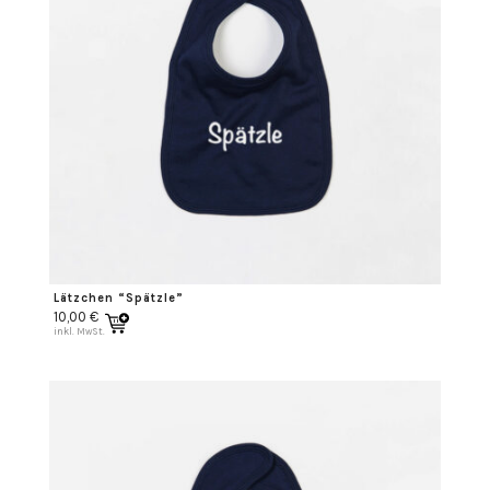
Lätzchen “Spätzle”
10,00
€
inkl. MwSt.