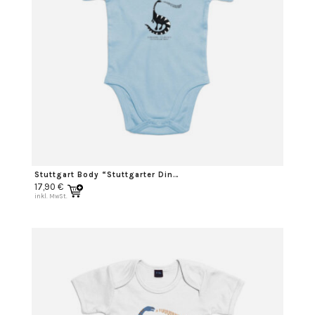
Stuttgart Body “Stuttgarter Dino” schwarz
17,90
€
inkl. MwSt.