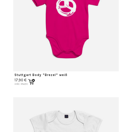
Stuttgart Body “Brezel” weiß
17,90
€
inkl. MwSt.