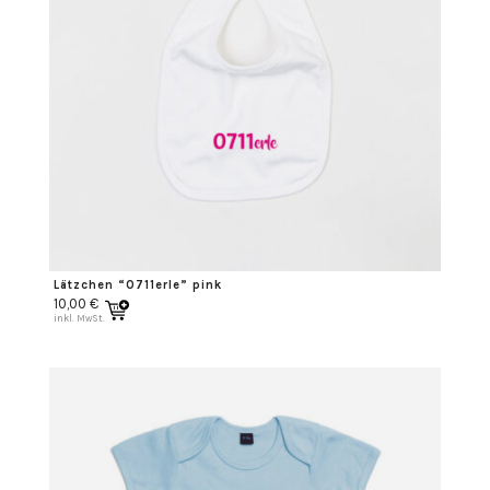
Lätzchen “0711erle” pink
10,00
€
inkl. MwSt.