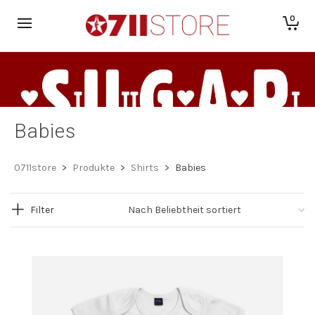
0
Babies
0711store
>
Produkte
>
Shirts
>
Babies
Filter