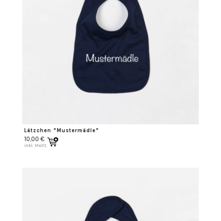
Lätzchen “Mustermädle”
10,00
€
inkl. MwSt.