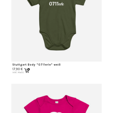
Stuttgart Body “0711erle” weiß
17,90
€
inkl. MwSt.