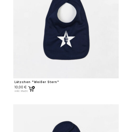
Lätzchen “Weißer Stern”
10,00
€
inkl. MwSt.