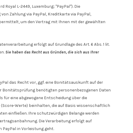
rd Royal L-2449, Luxemburg; "PayPal"). Die
on Zahlung via PayPal, Kreditkarte via PayPal,
bermittelt, um den Vertrag mit Ihnen mit der gewählten
verarbeitung erfolgt auf Grundlage des Art. 6 Abs. 1 lit.
en.
Sie haben das Recht aus Gründen, die sich aus Ihrer
yPal das Recht vor, ggf. eine Bonitätsauskunft auf der
iner Bonitätsprüfung benötigten personenbezogenen Daten
ls für eine abgewogene Entscheidung über die
Score-Werte) beinhalten, die auf Basis wissenschaftlich
en einfließen. Ihre schutzwürdigen Belange werden
ertragsanbahnung. Die Verarbeitung erfolgt auf
n PayPal in Vorleistung geht.