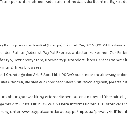
as Transportunternehmen widerrufen, ohne dass die Rechtmäßigkeit de
l Express der PayPal (Europe) S.à.r.l. et Cie, S.C.A. (22-24 Boulevard
er den Zahlungsdienst PayPal Express anbieten zu können. Zur Einbin
erätetyp, Betriebssystem, Browsertyp, Standort Ihres Geräts) sammelt
kennung Ihres Browsers.
uf Grundlage des Art. 6 Abs. 1 lit. f DSGVO aus unserem überwiegend
 aus Gründen, die sich aus Ihrer besonderen Situation ergeben, jederzeit
ur Zahlungsabwicklung erforderlichen Daten an PayPal übermittelt, 
age des Art. 6 Abs. 1 lit. b DSGVO. Nähere Informationen zur Datenve
ärung unter
www.paypal.com/de/webapps/mpp/ua/privacy-full?loc