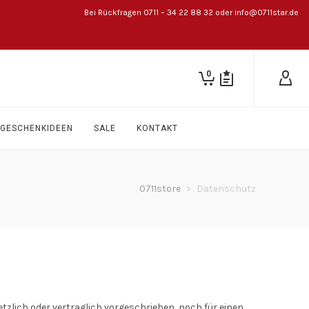
Bei Rückfragen 0711 – 34 22 88 32 oder info@0711star.de
0
GESCHENKIDEEN
SALE
KONTAKT
0711store
>
Datenschutz
zlich oder vertraglich vorgeschrieben, noch für einen