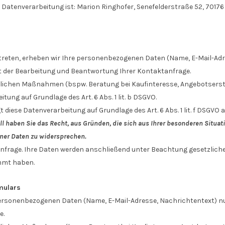
e Datenverarbeitung ist:
Marion Ringhofer,
Senefelderstraße 52,
7017
t treten, erheben wir Ihre personenbezogenen Daten (Name, E-Mail-Ad
t der Bearbeitung und Beantwortung Ihrer Kontaktanfrage.
chen Maßnahmen (bspw. Beratung bei Kaufinteresse, Angebotserstel
tung auf Grundlage des Art. 6 Abs. 1 lit. b DSGVO.
 diese Datenverarbeitung auf Grundlage des Art. 6 Abs. 1 lit. f DSGV
ll haben Sie das Recht, aus Gründen, die sich aus Ihrer besonderen Situation
ner Daten zu widersprechen.
 Anfrage. Ihre Daten werden anschließend unter Beachtung gesetzlich
mmt haben.
mulars
ersonenbezogenen Daten (Name, E-Mail-Adresse, Nachrichtentext) nur
e.