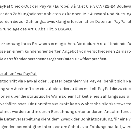
l Check-Out der PayPal (Europe) S.à.r.l. et Cie, S.C.A. (22-24 Bouleva
er den Zahlungsdienst anbieten zu können. Mit Auswahl und Nutzung v
 werden die zur Zahlungsabwicklung erforderlichen Daten an PayPal ü
rundlage des Art. 6 Abs. 1 lit. b DSGVO.
erkennung Ihres Browsers ermöglichen. Die dadurch stattfindende Daten
se an einem kundenorientierten Angebot von verschiedenen Zahlart
 Sie betreffender personenbezogener Daten zu widersprechen.
bezahlen“ via PayPal
stschrift via PayPal oder „Später bezahlen“ via PayPal behält sich Pa
ng von Auskunfteien einzuholen. Hierzu übermittelt PayPal die zu e
ionen über die statistische Wahrscheinlichkeit eines Zahlungsausfal
rhältnisses. Die Bonitätsauskunft kann Wahrscheinlichkeitswerte (
hnet werden und in deren Berechnung unter anderem Anschriftendat
 Datenverarbeitung dient dem Zweck der Bonitätsprüfung für eine V
wiegenden berechtigten Interesse am Schutz vor Zahlungsausfall, wen