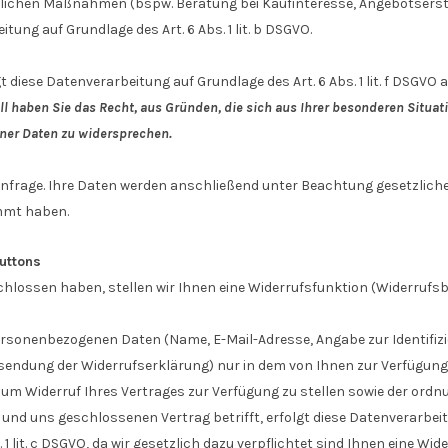
chen Maßnahmen (bspw. Beratung bei Kaufinteresse, Angebotserstel
tung auf Grundlage des Art. 6 Abs. 1 lit. b DSGVO.
 diese Datenverarbeitung auf Grundlage des Art. 6 Abs. 1 lit. f DSGV
ll haben Sie das Recht, aus Gründen, die sich aus Ihrer besonderen Situation
ner Daten zu widersprechen.
 Anfrage. Ihre Daten werden anschließend unter Beachtung gesetzlich
mmt haben.
buttons
lossen haben, stellen wir Ihnen eine Widerrufsfunktion (Widerrufsbu
ersonenbezogenen Daten (Name, E-Mail-Adresse, Angabe zur Identifizie
endung der Widerrufserklärung) nur in dem von Ihnen zur Verfügung
 zum Widerruf Ihres Vertrages zur Verfügung zu stellen sowie der or
d uns geschlossenen Vertrag betrifft, erfolgt diese Datenverarbeitun
. 1 lit. c DSGVO, da wir gesetzlich dazu verpflichtet sind Ihnen eine 