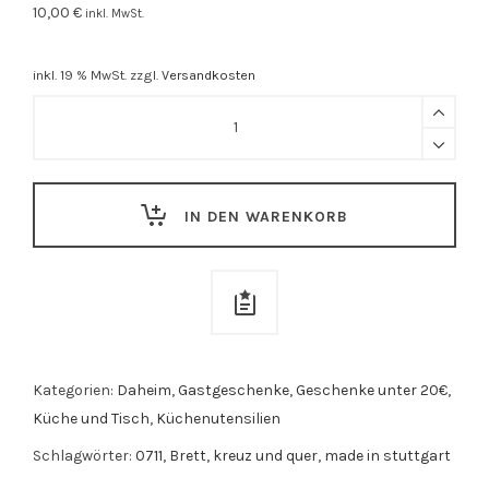
10,00
€
inkl. MwSt.
inkl. 19 % MwSt.
zzgl.
Versandkosten
Vesperbrett
"Kreuz
und
Quer"
IN DEN WARENKORB
quantity
Kategorien:
Daheim
,
Gastgeschenke
,
Geschenke unter 20€
,
Küche und Tisch
,
Küchenutensilien
Schlagwörter:
0711
,
Brett
,
kreuz und quer
,
made in stuttgart