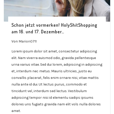
Schon jetzt vormerken! HolyShitShopping
am 16. und 17. Dezember…
Von
Marion0711
Lorem ipsum dolor sit amet, consectetur adipiscing
elit. Nam viverra euismod odio, gravida pellentesque
urna varius vitae. Sed dui lorem, adipiscing in adipiscing
et, interdum nec metus. Mauris ultricies, justo eu
convallis placerat, felis enim ornare nisi, vitae mattis
nulla ante id dui. Ut lectus purus, commodo et
tincidunt vel, interdum sed lectus. Vestibulum
adipiscing tempor nisi id elementu sadips ipsums
dolores uns fugiats gravida nam elit vols nulla dolores
amet.