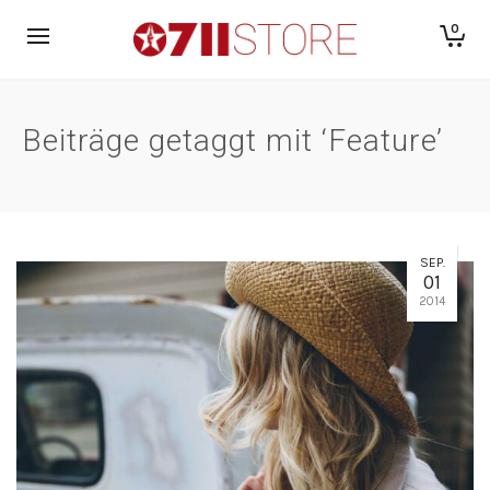
0
Beiträge getaggt mit ‘Feature’
SEP.
01
2014