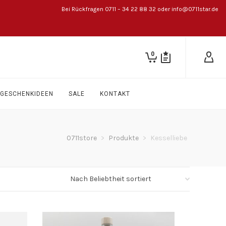
Bei Rückfragen 0711 – 34 22 88 32 oder info@0711star.de
0
GESCHENKIDEEN
SALE
KONTAKT
0711store
>
Produkte
>
Kesselliebe