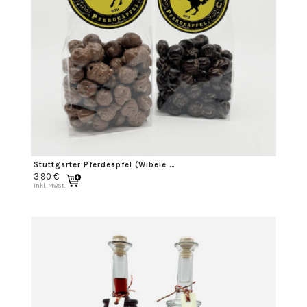
Stuttgarter Pferdeäpfel (Wibele mit Schokoüberzug)
3,90
€
inkl. MwSt.