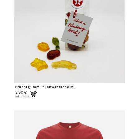
Fruchtgummi “Schwäbische Mischung”
3,90
€
inkl. MwSt.