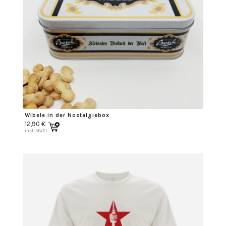
Wibele in der Nostalgiebox
12,90
€
inkl. MwSt.