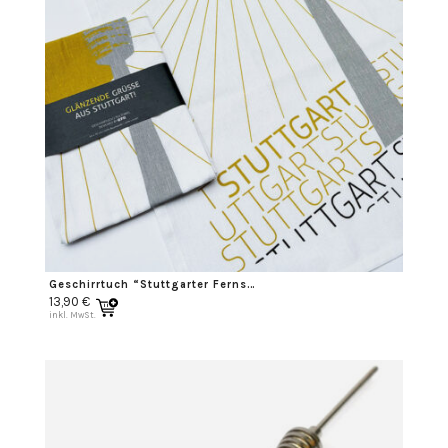
Geschirrtuch “Stuttgarter Fernsehturm”
13,90
€
inkl. MwSt.