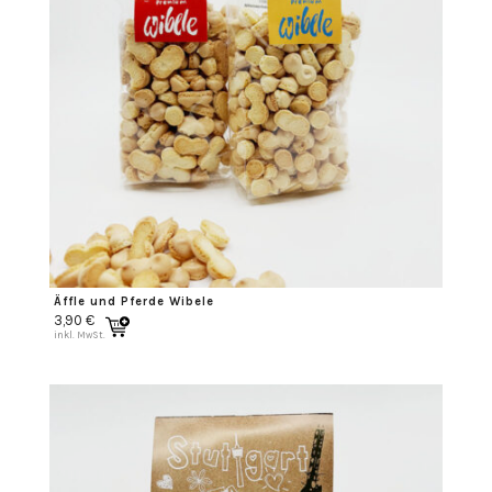
Äffle und Pferde Wibele
3,90
€
inkl. MwSt.