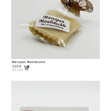
Marzipan Maultäschle
3,50
€
inkl. MwSt.