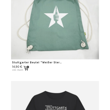
Stuttgarter Beutel “Weißer Stern”
14,90
€
inkl. MwSt.