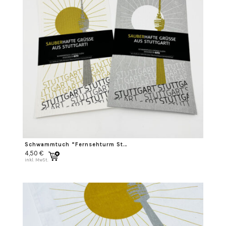
Schwammtuch “Fernsehturm Stuttgart”
4,50
€
inkl. MwSt.