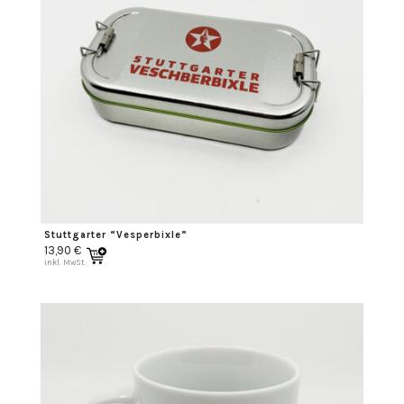
Stuttgarter “Vesperbixle”
13,90
€
inkl. MwSt.