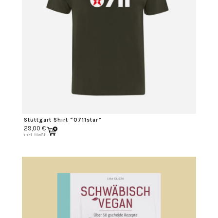
Stuttgart Shirt “0711star”
29,00
€
inkl. MwSt.