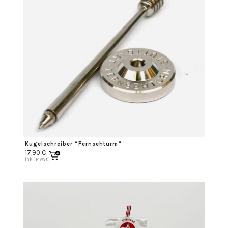
Kugelschreiber “Fernsehturm”
17,90
€
inkl. MwSt.