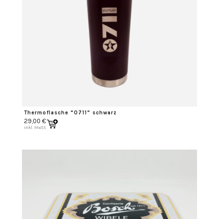
Thermoflasche “0711” schwarz
29,00
€
inkl. MwSt.