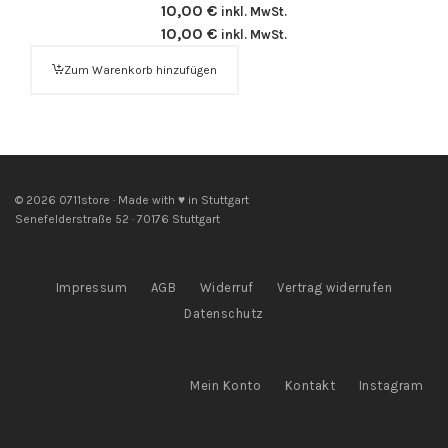
10,00
€
inkl. MwSt.
10,00
€
inkl. MwSt.
Zum Warenkorb hinzufügen
© 2026 0711store · Made with ♥ in Stuttgart
Senefelderstraße 52 · 70176 Stuttgart
Impressum
AGB
Widerruf
Vertrag widerrufen
Datenschutz
Mein Konto
Kontakt
Instagram