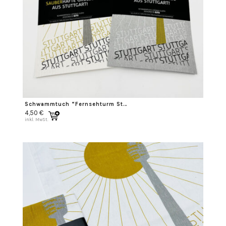
Schwammtuch “Fernsehturm Stuttgart”
4,50
€
inkl. MwSt.