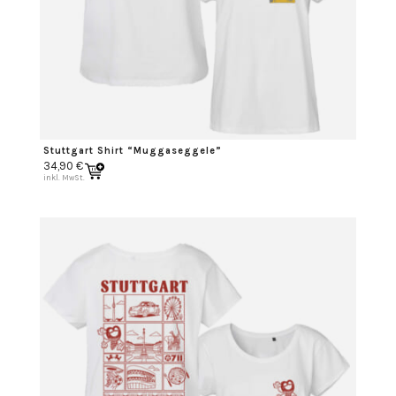
Stuttgart Shirt “Muggaseggele”
34,90
€
inkl. MwSt.