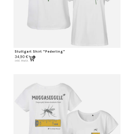
Stuttgart Shirt “Pederling”
34,90
€
inkl. MwSt.