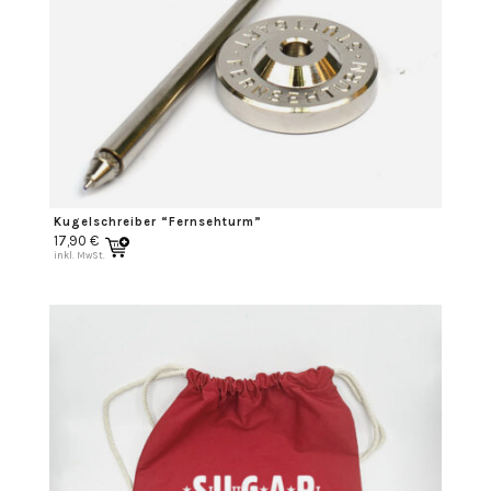
Kugelschreiber “Fernsehturm”
17,90
€
inkl. MwSt.