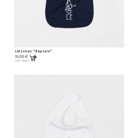
Lätzchen “Käpsele”
10,00
€
inkl. MwSt.