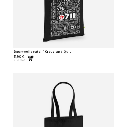
Baumwollbeutel “Kreuz und Quer”
11,90
€
inkl. MwSt.