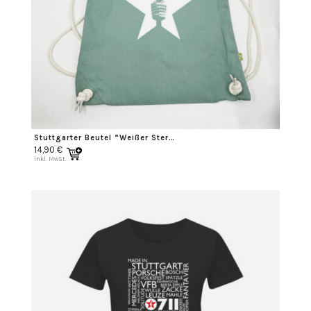
Stuttgarter Beutel “Weißer Stern”
14,90
€
inkl. MwSt.