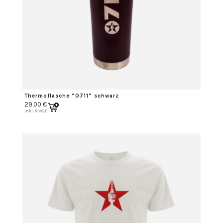
Thermoflasche “0711” schwarz
29,00
€
inkl. MwSt.