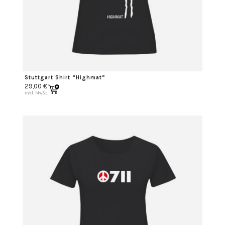
Stuttgart Shirt “Highmat”
29,00
€
inkl. MwSt.