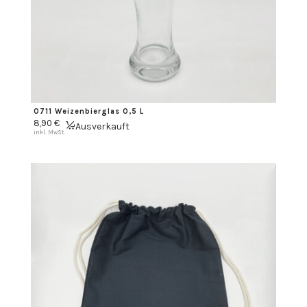
0711 Weizenbierglas 0,5 L
8,90
€
Ausverkauft
inkl. MwSt.