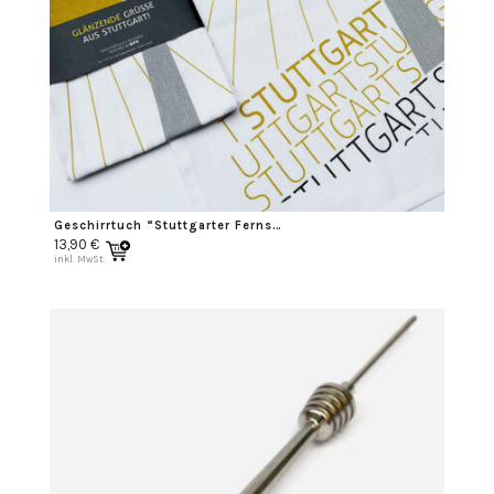
Geschirrtuch “Stuttgarter Fernsehturm”
13,90
€
inkl. MwSt.