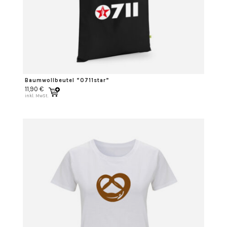
Baumwollbeutel “0711star”
11,90
€
inkl. MwSt.