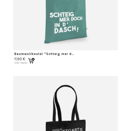
Baumwollbeutel “Schteig mer doch in d’ Dasch”
11,90
€
inkl. MwSt.