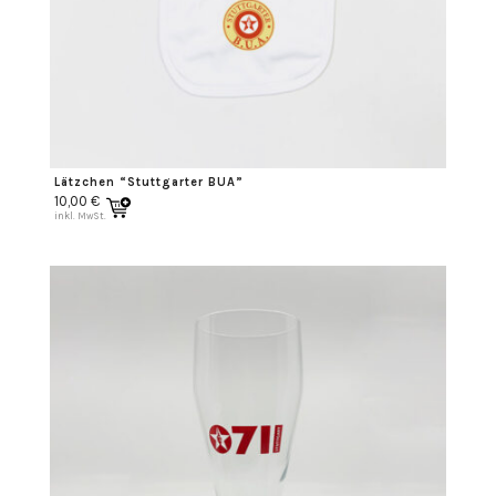
Lätzchen “Stuttgarter BUA”
10,00
€
inkl. MwSt.