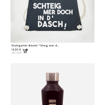
Stuttgarter Beutel “Steig mer doch in ‘d Dasch”
14,90
€
inkl. MwSt.