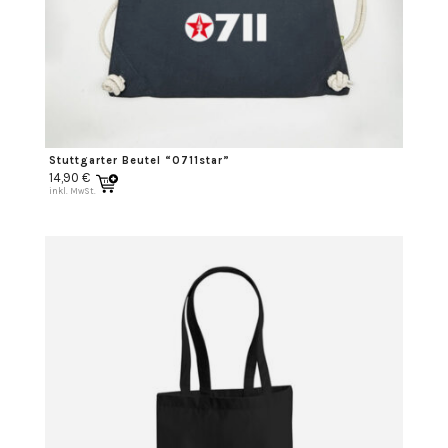
Stuttgarter Beutel “0711star”
14,90
€
inkl. MwSt.