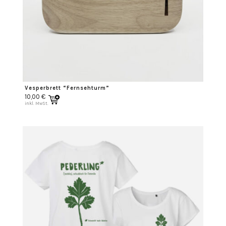
Vesperbrett “Fernsehturm”
10,00
€
inkl. MwSt.