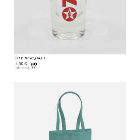
0711 Shotgläsle
4,50
€
inkl. MwSt.