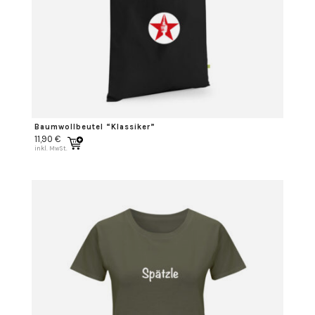
Baumwollbeutel “Klassiker”
11,90
€
inkl. MwSt.