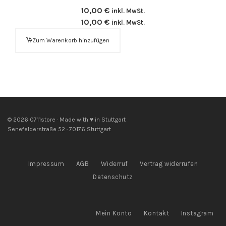
10,00
€
inkl. MwSt.
10,00
€
inkl. MwSt.
Zum Warenkorb hinzufügen
© 2026 0711store · Made with ♥ in Stuttgart
Senefelderstraße 52 · 70176 Stuttgart
Impressum
AGB
Widerruf
Vertrag widerrufen
Datenschutz
Mein Konto
Kontakt
Instagram