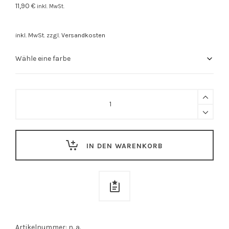
11,90
€
inkl. MwSt.
inkl. MwSt.
zzgl.
Versandkosten
Baumwollbeutel
"Roter
Stern"
quantity
IN DEN WARENKORB
Artikelnummer:
n. a.