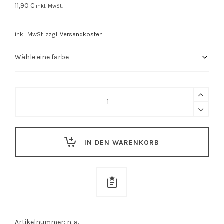
11,90
€
inkl. MwSt.
inkl. MwSt.
zzgl.
Versandkosten
Baumwollbeutel
"Schteig
mer
doch
IN DEN WARENKORB
in
d'
Dasch"
quantity
Artikelnummer:
n. a.