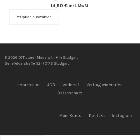
14,90
€
inkl. MwSt.
Option auswählen
© 2026 0711store · Made with ♥ in Stuttgart
Senefelderstraße 52 · 70176 Stuttgart
Impressum
AGB
Widerruf
Vertrag widerrufen
Datenschutz
Mein Konto
Kontakt
Instagram