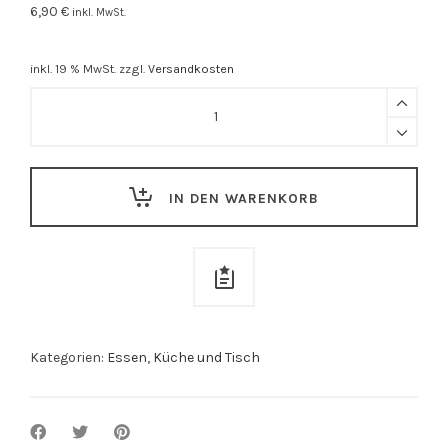
6,90
€
inkl. MwSt.
inkl. 19 % MwSt.
zzgl.
Versandkosten
Echt
hällische
Bratensauce
quantity
IN DEN WARENKORB
Kategorien:
Essen
,
Küche und Tisch