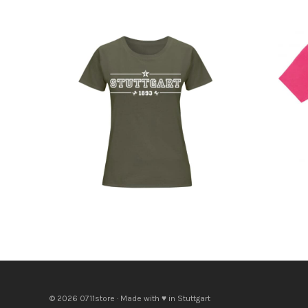
© 2026 0711store · Made with ♥ in Stuttgart