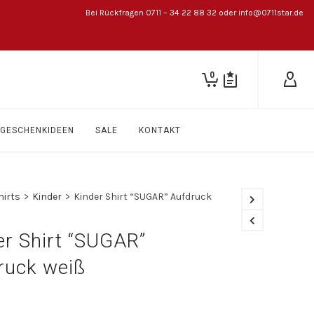
Bei Rückfragen 0711 – 34 22 88 32 oder info@0711star.de
0
GESCHENKIDEEN
SALE
KONTAKT
hirts
>
Kinder
>
Kinder Shirt “SUGAR” Aufdruck
er Shirt “SUGAR”
ruck weiß