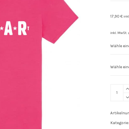
17,90
€
ink
inkl. MwSt.
Kinder
Shirt
"SUGAR"
Aufdruck
Artikeln
weiß
Kategorie
quantity