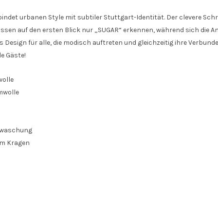
bindet urbanen Style mit subtiler Stuttgart-Identität. Der clevere Sc
lassen auf den ersten Blick nur „SUGAR“ erkennen, während sich die An
 Design für alle, die modisch auftreten und gleichzeitig ihre Verbund
le Gäste!
olle
wolle
mwaschung
 am Kragen