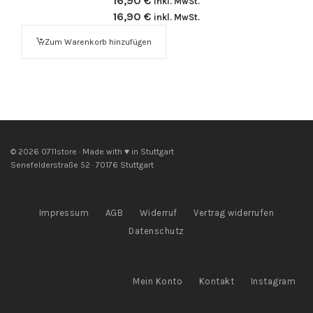
16,90
€
inkl. MwSt.
16,90
€
inkl. MwSt.
Zum Warenkorb hinzufügen
© 2026 0711store · Made with ♥ in Stuttgart
Senefelderstraße 52 · 70176 Stuttgart
Impressum
AGB
Widerruf
Vertrag widerrufen
Datenschutz
Mein Konto
Kontakt
Instagram