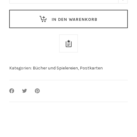
aus'm
Schwobaländle
IN DEN WARENKORB
quantity
Kategorien:
Bücher und Spielereien
,
Postkarten