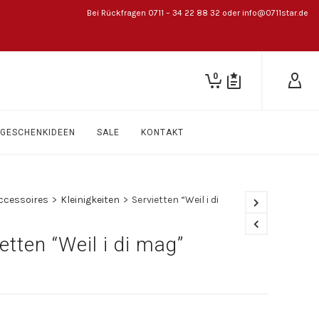
Bei Rückfragen 0711 – 34 22 88 32 oder info@0711star.de
0
GESCHENKIDEEN
SALE
KONTAKT
ccessoires
>
Kleinigkeiten
>
Servietten “Weil i di
etten “Weil i di mag”