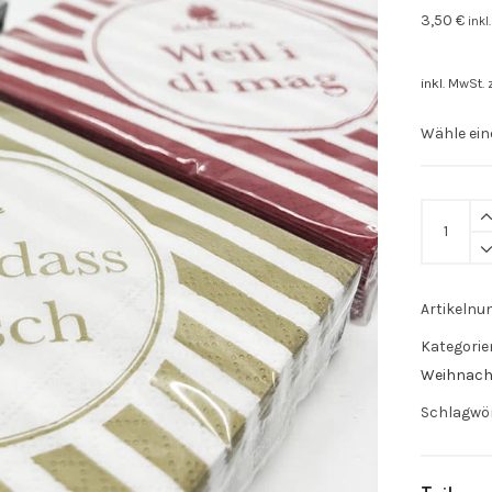
3,50
€
inkl
inkl. MwSt.
Servietten
"Weil
i
di
Artikeln
mag"
Kategorie
quantity
Weihnach
Schlagwö