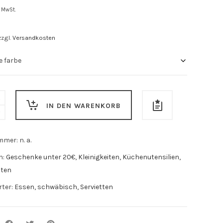
. MwSt.
zzgl.
Versandkosten
IN DEN WARENKORB
ummer:
n. a.
n:
Geschenke unter 20€
,
Kleinigkeiten
,
Küchenutensilien
,
ten
rter:
Essen
,
schwäbisch
,
Servietten