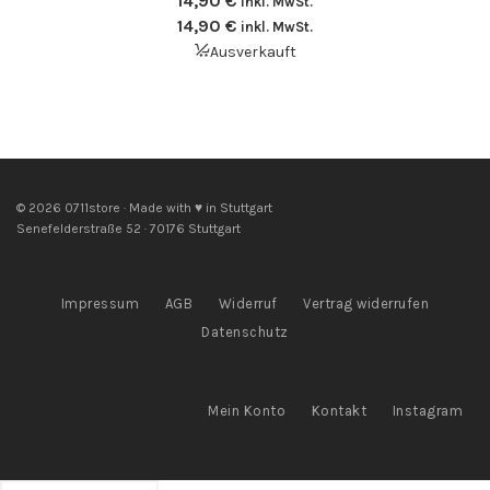
14,90
€
inkl. MwSt.
14,90
€
inkl. MwSt.
Ausverkauft
© 2026 0711store · Made with ♥ in Stuttgart
Senefelderstraße 52 · 70176 Stuttgart
Impressum
AGB
Widerruf
Vertrag widerrufen
Datenschutz
Mein Konto
Kontakt
Instagram