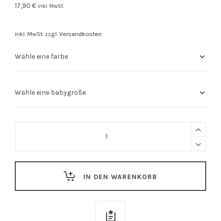
17,90
€
inkl. MwSt.
inkl. MwSt.
zzgl.
Versandkosten
Stuttgart
Body
"Stuttgarter
Dino"
IN DEN WARENKORB
schwarz
quantity