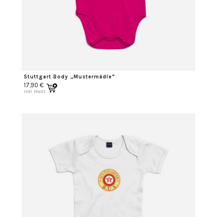
Stuttgart Body „Mustermädle“
17,90
€
inkl. MwSt.