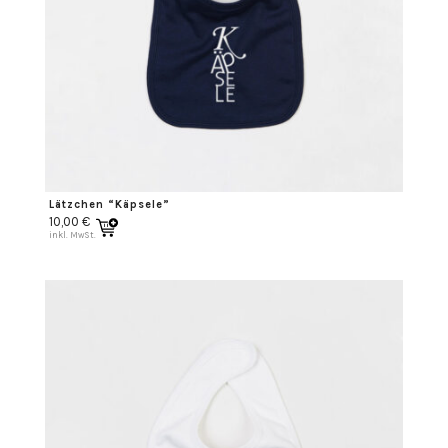
Lätzchen “Käpsele”
10,00
€
inkl. MwSt.