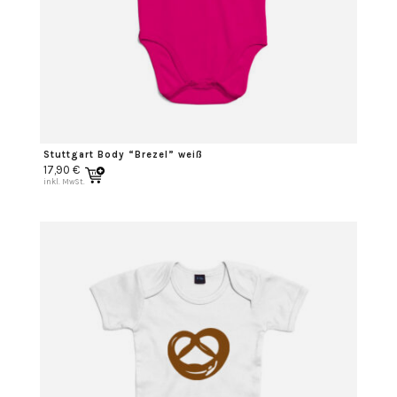
Stuttgart Body “Brezel” weiß
17,90
€
inkl. MwSt.