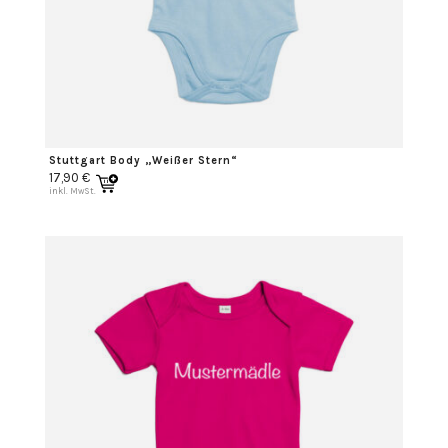
Stuttgart Body „Weißer Stern“
17,90
€
inkl. MwSt.