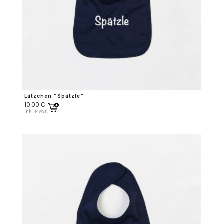
Lätzchen “Spätzle”
10,00
€
inkl. MwSt.