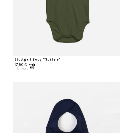
Stuttgart Body “Spätzle”
17,90
€
inkl. MwSt.