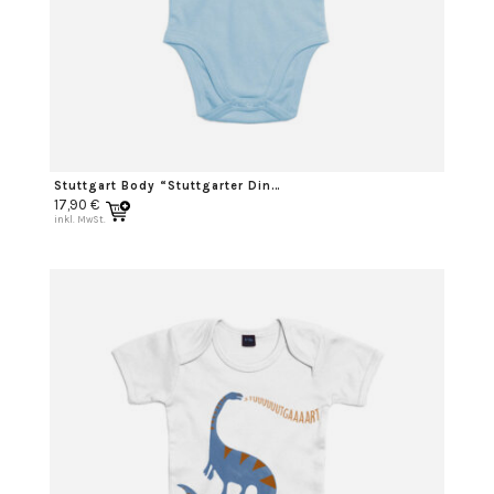
Stuttgart Body “Stuttgarter Dino” schwarz
17,90
€
inkl. MwSt.