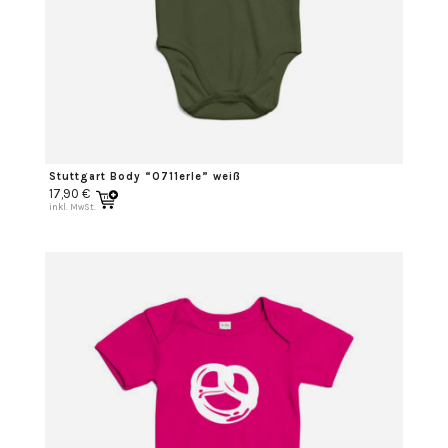
Stuttgart Body “0711erle” weiß
17,90
€
inkl. MwSt.