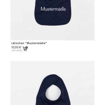
Lätzchen “Mustermädle”
10,00
€
inkl. MwSt.