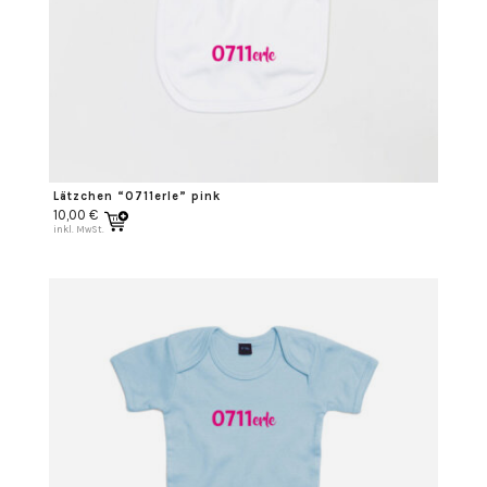
Lätzchen “0711erle” pink
10,00
€
inkl. MwSt.