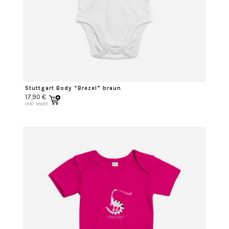
Stuttgart Body “Brezel” braun
17,90
€
inkl. MwSt.