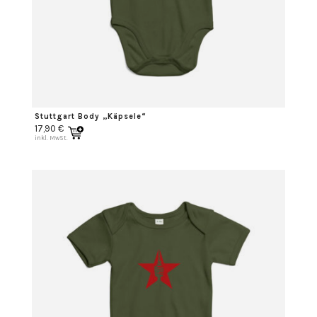
Stuttgart Body „Käpsele“
17,90
€
inkl. MwSt.