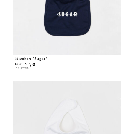
Lätzchen “Sugar”
10,00
€
inkl. MwSt.