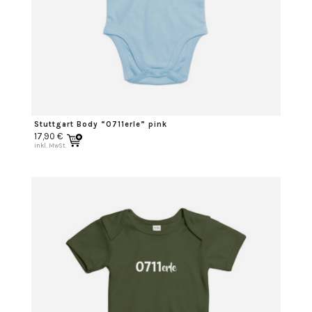
Stuttgart Body “0711erle” pink
17,90
€
inkl. MwSt.