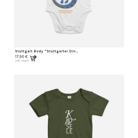
Stuttgart Body “Stuttgarter Dino”
17,90
€
inkl. MwSt.