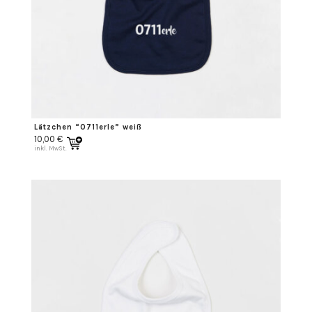
Lätzchen “0711erle” weiß
10,00
€
inkl. MwSt.