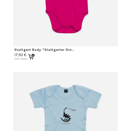
Stuttgart Body “Stuttgarter Dino” weiß
17,90
€
inkl. MwSt.