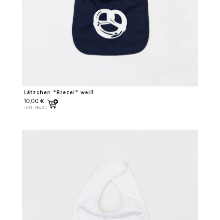
Lätzchen “Brezel” weiß
10,00
€
inkl. MwSt.