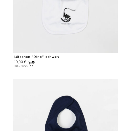
Lätzchen “Dino” schwarz
10,00
€
inkl. MwSt.