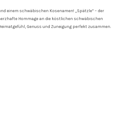
n und einem schwäbischen Kosenamen! „Spätzle“ – der
als herzhafte Hommage an die köstlichen schwäbischen
ngt Heimatgefühl, Genuss und Zuneigung perfekt zusammen.