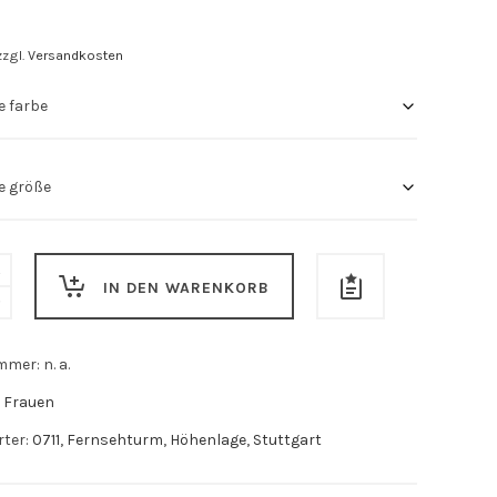
zzgl.
Versandkosten
IN DEN WARENKORB
ummer:
n. a.
:
Frauen
rter:
0711
,
Fernsehturm
,
Höhenlage
,
Stuttgart