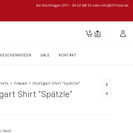
Bei Rückfragen 0711 – 34 22 88 32 oder info@0711star.de
0
GESCHENKIDEEN
SALE
KONTAKT
hirts
>
Frauen
>
Stuttgart Shirt “Spätzle”
gart Shirt “Spätzle”
kl. MwSt.