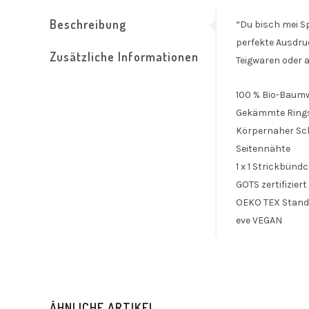
Beschreibung
“Du bisch mei S
perfekte Ausdruc
Zusätzliche Informationen
Teigwaren oder a
100 % Bio-Baumw
Gekämmte Ring
Körpernaher Sc
Seitennähte
1 x 1 Strickbün
GOTS zertifiziert
OEKO TEX Stand
eve VEGAN
ÄHNLICHE ARTIKEL