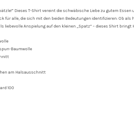
pätzle!” Dieses T-Shirt vereint die schwäbische Liebe zu gutem Esse
k für alle, die sich mit den beiden Bedeutungen identifizieren: Ob 
ls liebevolle Anspielung auf den kleinen „Spatz“ – dieses Shirt bri
olle
spun-Baumwolle
hnitt
dchen am Halsausschnitt
ard 100