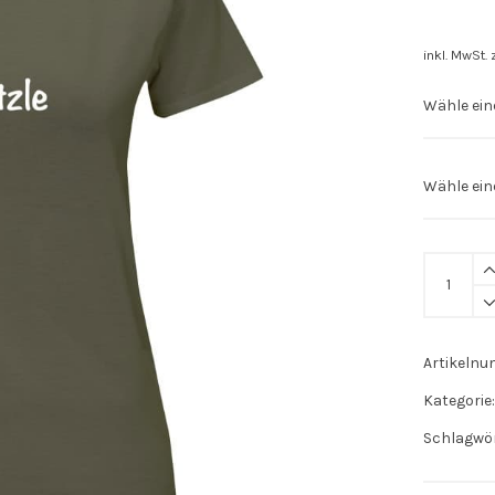
inkl. MwSt.
Stuttgart
Shirt
"Spätzle"
quantity
Artikeln
Kategorie
Schlagwö