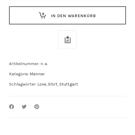
"Stuttgarter
Dino"
IN DEN WARENKORB
schwarzes
Brustmotiv
quantity
Artikelnummer:
n. a.
Kategorie:
Männer
Schlagwörter:
Love
,
Shirt
,
Stuttgart