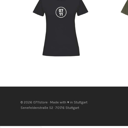
© 2026 0711store · Made with ♥ in Stuttgart
Senefelderstraße 52 · 70176 Stuttgart