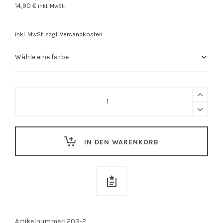
14,90
€
inkl. MwSt.
inkl. MwSt.
zzgl.
Versandkosten
Stuttgarter
Beutel
"Kreuz
und
IN DEN WARENKORB
Quer"
quantity
Artikelnummer:
203-2