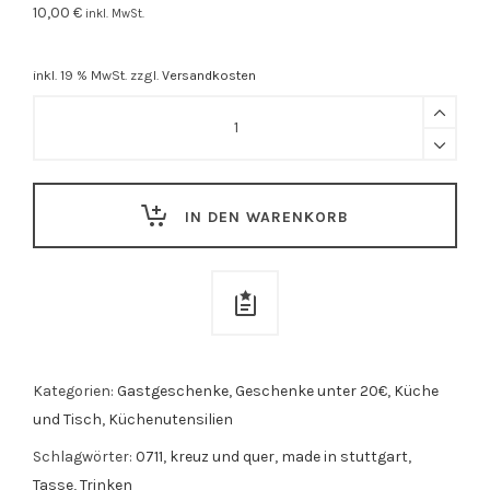
10,00
€
inkl. MwSt.
inkl. 19 % MwSt.
zzgl.
Versandkosten
Tasse
"Kreuz
und
Quer"
IN DEN WARENKORB
rot
quantity
Kategorien:
Gastgeschenke
,
Geschenke unter 20€
,
Küche
und Tisch
,
Küchenutensilien
Schlagwörter:
0711
,
kreuz und quer
,
made in stuttgart
,
Tasse
,
Trinken