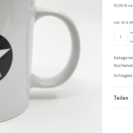
10,00
€
ink
inkl. 19 % M
Tasse
"0711"
schwarz
quantity
Kategorie
Küchenute
Schlagwö
Teilen