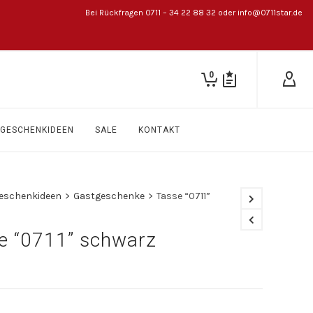
Bei Rückfragen 0711 – 34 22 88 32 oder info@0711star.de
0
GESCHENKIDEEN
SALE
KONTAKT
eschenkideen
>
Gastgeschenke
>
Tasse “0711”
e “0711” schwarz