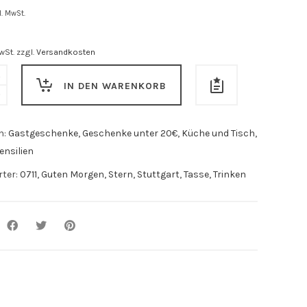
l. MwSt.
wSt.
zzgl.
Versandkosten
IN DEN WARENKORB
n:
Gastgeschenke
,
Geschenke unter 20€
,
Küche und Tisch
,
nsilien
rter:
0711
,
Guten Morgen
,
Stern
,
Stuttgart
,
Tasse
,
Trinken