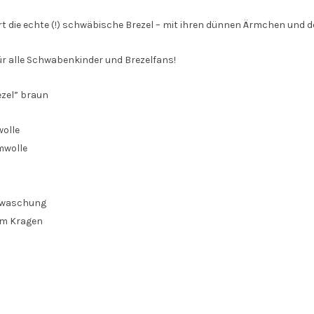
ert die echte (!) schwäbische Brezel – mit ihren dünnen Ärmchen und
ür alle Schwabenkinder und Brezelfans!
ezel” braun
olle
wolle
mwaschung
 am Kragen