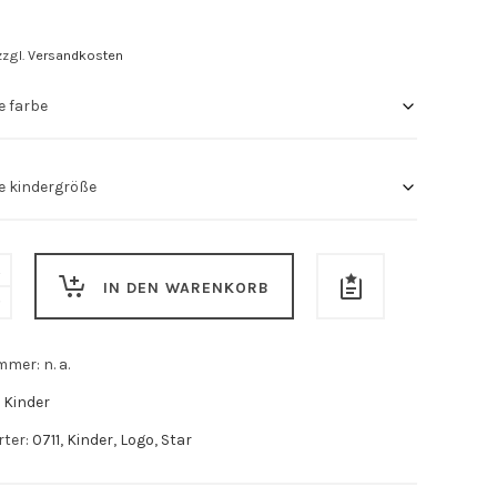
zzgl.
Versandkosten
IN DEN WARENKORB
ummer:
n. a.
:
Kinder
rter:
0711
,
Kinder
,
Logo
,
Star