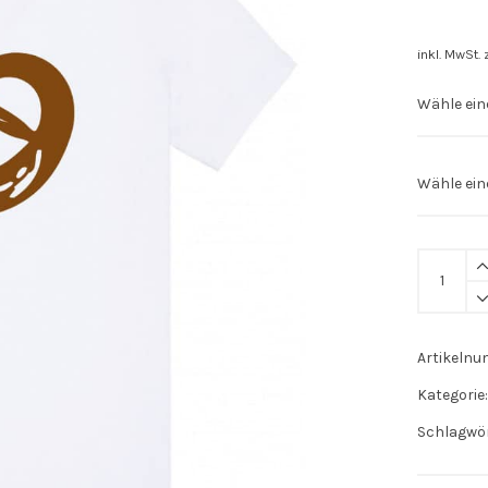
inkl. MwSt.
Kinder
Shirt
"Brezel"
braun
Artikeln
quantity
Kategorie
Schlagwö