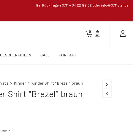
Bei Rückfragen 0711 – 34 22 88 32 oder info@0711star.de
0
GESCHENKIDEEN
SALE
KONTAKT
hirts
>
Kinder
>
Kinder Shirt “Brezel” braun
r Shirt “Brezel” braun
l. MwSt.