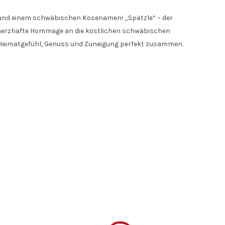
n und einem schwäbischen Kosenamen! „Spätzle“ – der
als herzhafte Hommage an die köstlichen schwäbischen
ngt Heimatgefühl, Genuss und Zuneigung perfekt zusammen.