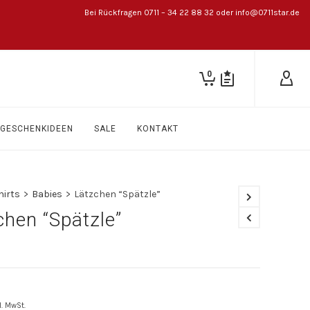
Bei Rückfragen 0711 – 34 22 88 32 oder info@0711star.de
0
GESCHENKIDEEN
SALE
KONTAKT
hirts
>
Babies
>
Lätzchen “Spätzle”
chen “Spätzle”
l. MwSt.