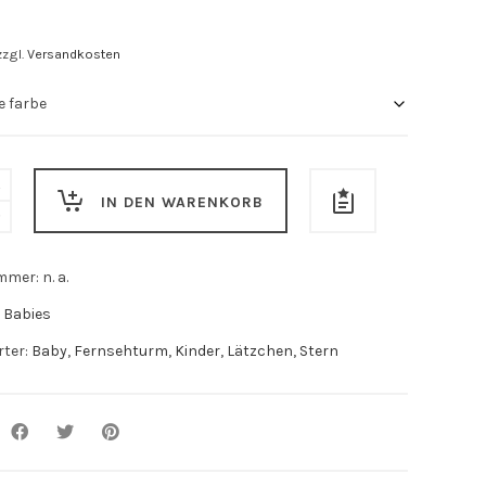
zzgl.
Versandkosten
IN DEN WARENKORB
ummer:
n. a.
:
Babies
rter:
Baby
,
Fernsehturm
,
Kinder
,
Lätzchen
,
Stern