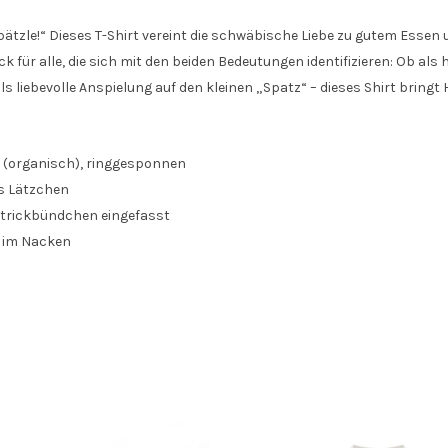
pätzle!“ Dieses T-Shirt vereint die schwäbische Liebe zu gutem Esse
k für alle, die sich mit den beiden Bedeutungen identifizieren: Ob 
ls liebevolle Anspielung auf den kleinen „Spatz“ – dieses Shirt bri
 (organisch), ringgesponnen
s Lätzchen
strickbündchen eingefasst
s im Nacken