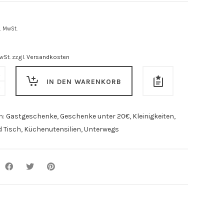
l. MwSt.
wSt.
zzgl.
Versandkosten
lanhänger
IN DEN WARENKORB
ffner
n:
Gastgeschenke
,
Geschenke unter 20€
,
Kleinigkeiten
,
 Tisch
,
Küchenutensilien
,
Unterwegs