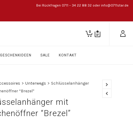
Bei Rückfragen 0711 – 34 22 88 32 oder info@0711star.de
0
GESCHENKIDEEN
SALE
KONTAKT
ccessoires
>
Unterwegs
>
Schlüsselanhänger
henöffner “Brezel”
üsselanhänger mit
chenöffner “Brezel”