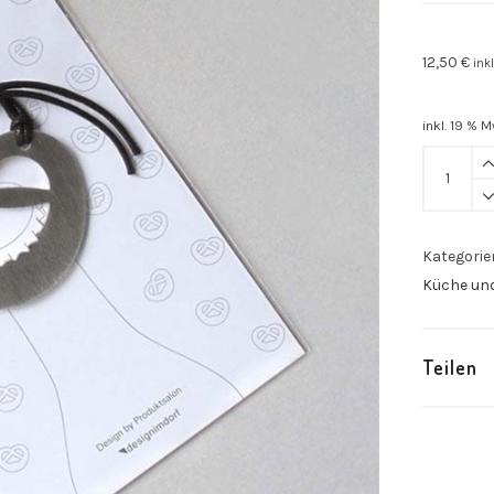
12,50
€
ink
inkl. 19 % M
Schlüsse
mit
Flaschenö
"Brezel"
Kategorie
quantity
Küche und
Teilen