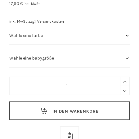
17,90
€
inkl. MwSt.
inkl. MwSt.
zzgl.
Versandkosten
Stuttgart
Body
"Kreuz
und
IN DEN WARENKORB
Quer"
quantity