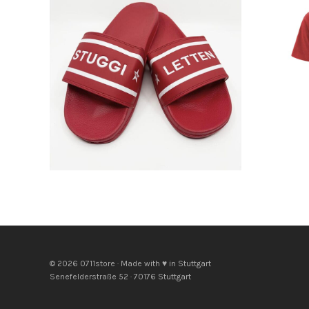
© 2026 0711store · Made with ♥ in Stuttgart
Senefelderstraße 52 · 70176 Stuttgart