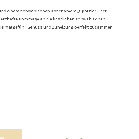
n und einem schwäbischen Kosenamen! „Spätzle“ – der
als herzhafte Hommage an die köstlichen schwäbischen
ngt Heimatgefühl, Genuss und Zuneigung perfekt zusammen.