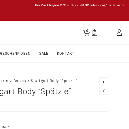
Bei Rückfragen 0711 – 34 22 88 32 oder info@0711star.de
0
GESCHENKIDEEN
SALE
KONTAKT
hirts
>
Babies
>
Stuttgart Body “Spätzle”
gart Body “Spätzle”
l. MwSt.