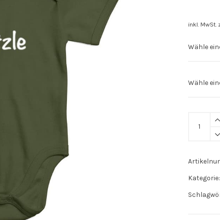
inkl. MwSt.
Stuttgart
Body
"Spätzle"
quantity
Artikeln
Kategorie
Schlagwö