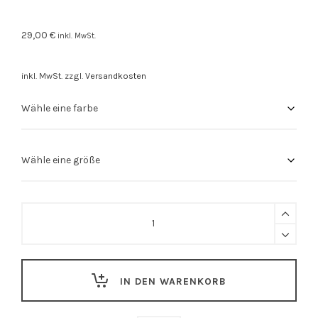
29,00
€
inkl. MwSt.
inkl. MwSt.
zzgl.
Versandkosten
Stuttgart
Shirt
"Stuttgarter
Dino"
IN DEN WARENKORB
schwarzes
Brustmotiv