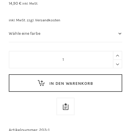
14,90
€
inkl. MwSt.
inkl. MwSt.
zzgl.
Versandkosten
Stuttgarter
Beutel
"Stuttgart
ist..."
IN DEN WARENKORB
quantity
Artikelnummer:
203-1