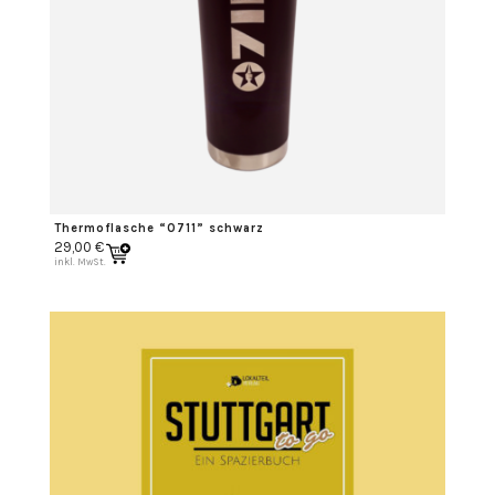
Thermoflasche “0711” schwarz
29,00
€
inkl. MwSt.