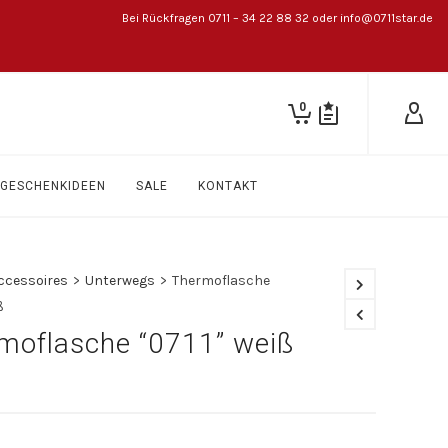
Bei Rückfragen 0711 – 34 22 88 32 oder info@0711star.de
0
GESCHENKIDEEN
SALE
KONTAKT
ccessoires
>
Unterwegs
>
Thermoflasche
ß
moflasche “0711” weiß