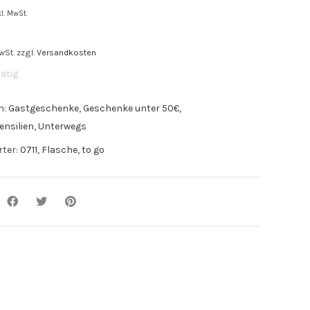
kl. MwSt.
wSt.
zzgl.
Versandkosten
ätig
n:
Gastgeschenke
,
Geschenke unter 50€
,
nsilien
,
Unterwegs
rter:
0711
,
Flasche
,
to go