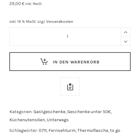
29,00
€
inkl. MwSt.
inkl. 19 % MwSt.
zzgl.
Versandkosten
Thermoflasche
"0711"
schwarz
quantity
IN DEN WARENKORB
Kategorien:
Gastgeschenke
,
Geschenke unter 50€
,
Küchenutensilien
,
Unterwegs
Schlagwörter:
0711
,
Fernsehturm
,
Thermoflasche
,
to go