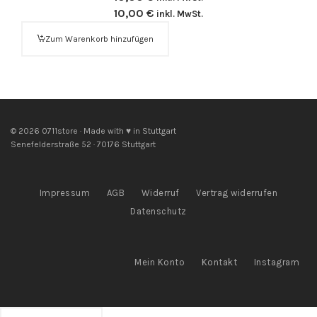
10,00
€
inkl. MwSt.
Zum Warenkorb hinzufügen
© 2026 0711store · Made with ♥ in Stuttgart
Senefelderstraße 52 · 70176 Stuttgart
Impressum
AGB
Widerruf
Vertrag widerrufen
Datenschutz
Mein Konto
Kontakt
Instagram