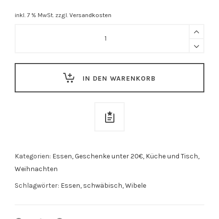
inkl. 7 % MwSt.
zzgl.
Versandkosten
Wibele
in
der
Nostalgiebox
IN DEN WARENKORB
quantity
Kategorien:
Essen
,
Geschenke unter 20€
,
Küche und Tisch
,
Weihnachten
Schlagwörter:
Essen
,
schwäbisch
,
Wibele