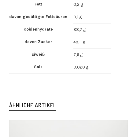
Fett
0,2 g
davon gesättigte Fettsäuren
0,1 g
Kohlenhydrate
88,7 g
davon Zucker
49,11 g
Eiweiß
7,6 g
Salz
0,020 g
ÄHNLICHE ARTIKEL