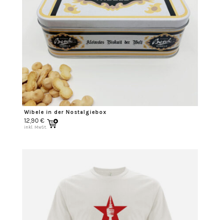
Wibele in der Nostalgiebox
12,90
€
inkl. MwSt.