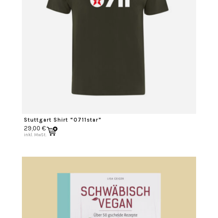
Stuttgart Shirt “0711star”
29,00
€
inkl. MwSt.