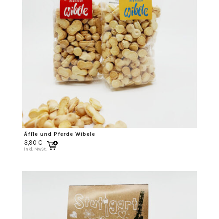
Äffle und Pferde Wibele
3,90
€
inkl. MwSt.