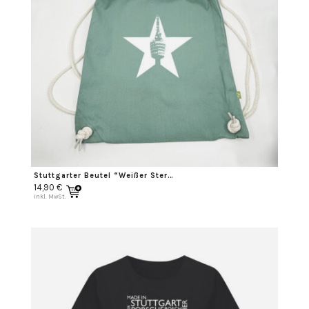
Stuttgarter Beutel “Weißer Stern”
14,90
€
inkl. MwSt.