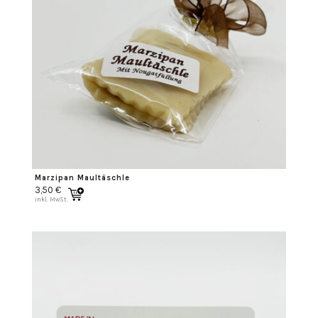
Marzipan Maultäschle
3,50
€
inkl. MwSt.