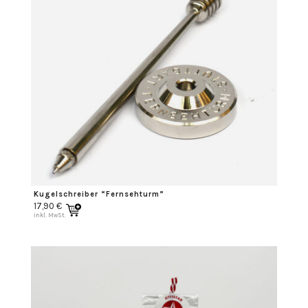
Kugelschreiber “Fernsehturm”
17,90
€
inkl. MwSt.