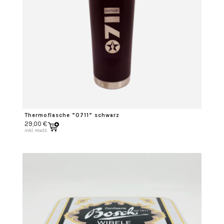
Thermoflasche “0711” schwarz
29,00
€
inkl. MwSt.