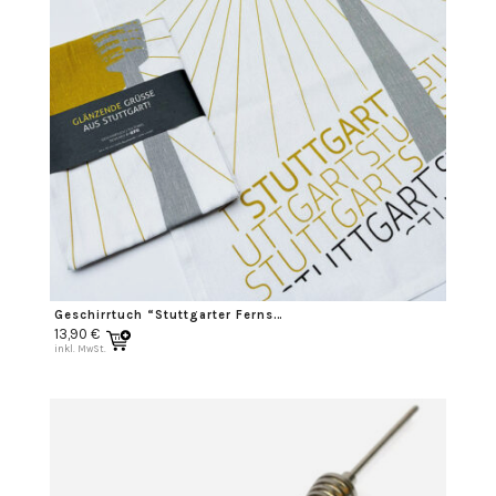
Geschirrtuch “Stuttgarter Fernsehturm”
13,90
€
inkl. MwSt.