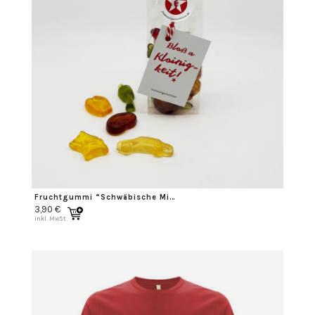
Fruchtgummi “Schwäbische Mischung”
3,90
€
inkl. MwSt.