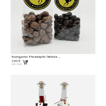
Stuttgarter Pferdeäpfel (Wibele mit Schokoüberzug)
3,90
€
inkl. MwSt.