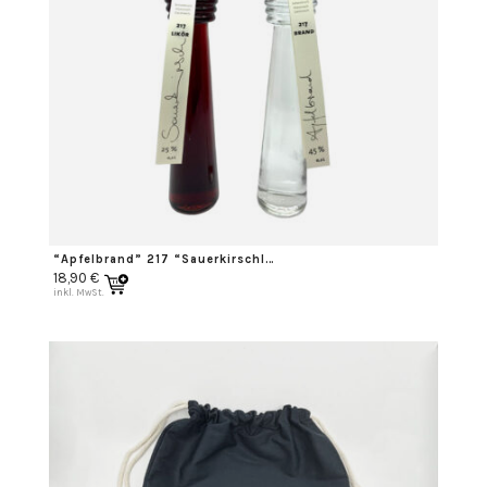
“Apfelbrand” 217 “Sauerkirschlikör”217
18,90
€
inkl. MwSt.