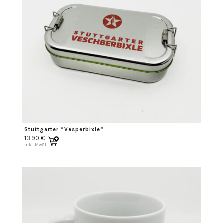
Stuttgarter “Vesperbixle”
13,90
€
inkl. MwSt.